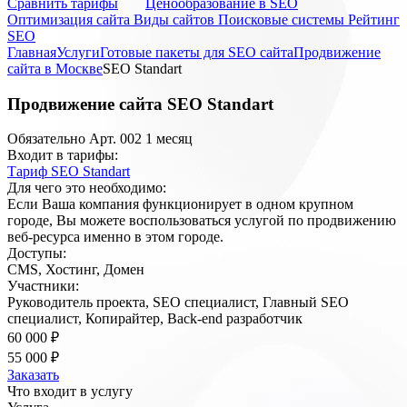
Cравнить тарифы
Ценообразование в SEO
Оптимизация сайта
Виды сайтов
Поисковые системы
Рейтинг
SEO
Главная
Услуги
Готовые пакеты для SEO сайта
Продвижение
сайта в Москве
SEO Standart
Продвижение сайта
SEO Standart
Обязательно
Арт. 002
1 месяц
Входит в тарифы:
Тариф SEO Standart
Для чего это необходимо:
Если Ваша компания функционирует в одном крупном
городе, Вы можете воспользоваться услугой по продвижению
веб-ресурса именно в этом городе.
Доступы:
CMS, Хостинг, Домен
Участники:
Руководитель проекта, SEO специалист, Главный SEO
специалист, Копирайтер, Back-end разработчик
60 000 ₽
55 000 ₽
Заказать
Что входит
в услугу