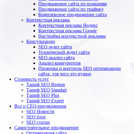
Продвижение сайта по позициям
Продвижение сайта по трафику
Комплексное продвижение сайта
Контекстная реклама
Контекстная реклама Яндекс
Контекстная реклама Google
Настройка контекстной рекламы
Консультации
SEO аудит сайта
Технический аудит сайта
SEO анализ сайта
Анализ конкурентов
Проверка и контроль SEO оптимизации
сайта: для чего это нужно
Стоимость услуг
Тариф SEO Region
Тариф SEO Standart
Тариф SEO Plus
Тариф SEO Expert
Все о СЕО-продвижении
SEO Новости
SEO блог
SEO статьи
Самостоятельное продвижение
Оптимизация сайта