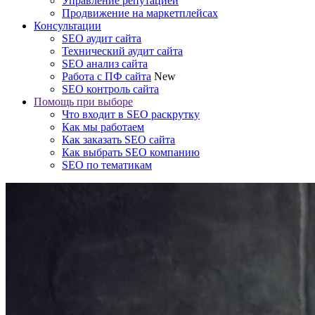
Управление репутацией
Продвижение на маркетплейсах
Консультации
SEO аудит сайта
Технический аудит сайта
SEO анализ сайта
Работа с ПФ сайта
New
SEO контроль сайта
Помощь при выборе
Что входит в SEO раскрутку
Как мы работаем
Как заказать SEO сайта
Как выбрать SEO компанию
SEO по тематикам