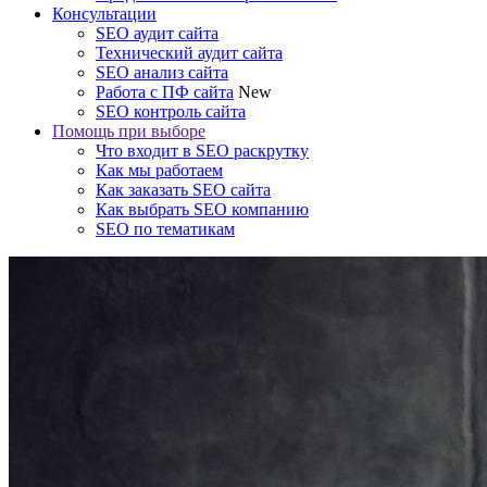
Консультации
SEO аудит сайта
Технический аудит сайта
SEO анализ сайта
Работа с ПФ сайта
New
SEO контроль сайта
Помощь при выборе
Что входит в SEO раскрутку
Как мы работаем
Как заказать SEO сайта
Как выбрать SEO компанию
SEO по тематикам