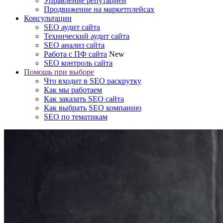
Управление репутацией
Продвижение на маркетплейсах
Консультации
SEO аудит сайта
Технический аудит сайта
SEO анализ сайта
Работа с ПФ сайта
New
SEO контроль сайта
Помощь при выборе
Что входит в SEO раскрутку
Как мы работаем
Как заказать SEO сайта
Как выбрать SEO компанию
SEO по тематикам