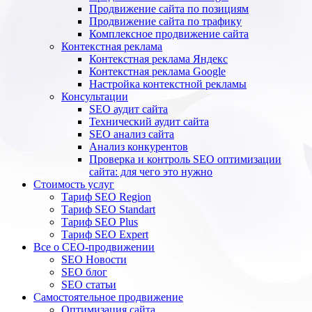
Продвижение сайта по позициям
Продвижение сайта по трафику
Комплексное продвижение сайта
Контекстная реклама
Контекстная реклама Яндекс
Контекстная реклама Google
Настройка контекстной рекламы
Консультации
SEO аудит сайта
Технический аудит сайта
SEO анализ сайта
Анализ конкурентов
Проверка и контроль SEO оптимизации
сайта: для чего это нужно
Стоимость услуг
Тариф SEO Region
Тариф SEO Standart
Тариф SEO Plus
Тариф SEO Expert
Все о СЕО-продвижении
SEO Новости
SEO блог
SEO статьи
Самостоятельное продвижение
Оптимизация сайта