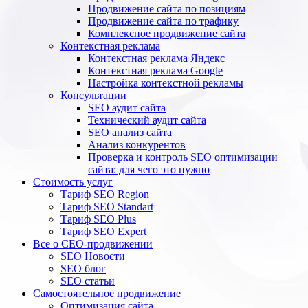
Продвижение сайта по позициям
Продвижение сайта по трафику
Комплексное продвижение сайта
Контекстная реклама
Контекстная реклама Яндекс
Контекстная реклама Google
Настройка контекстной рекламы
Консультации
SEO аудит сайта
Технический аудит сайта
SEO анализ сайта
Анализ конкурентов
Проверка и контроль SEO оптимизации
сайта: для чего это нужно
Стоимость услуг
Тариф SEO Region
Тариф SEO Standart
Тариф SEO Plus
Тариф SEO Expert
Все о СЕО-продвижении
SEO Новости
SEO блог
SEO статьи
Самостоятельное продвижение
Оптимизация сайта