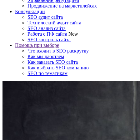
Управление репутацией
Продвижение на маркетплейсах
Консультации
SEO аудит сайта
Технический аудит сайта
SEO анализ сайта
Работа с ПФ сайта
New
SEO контроль сайта
Помощь при выборе
Что входит в SEO раскрутку
Как мы работаем
Как заказать SEO сайта
Как выбрать SEO компанию
SEO по тематикам