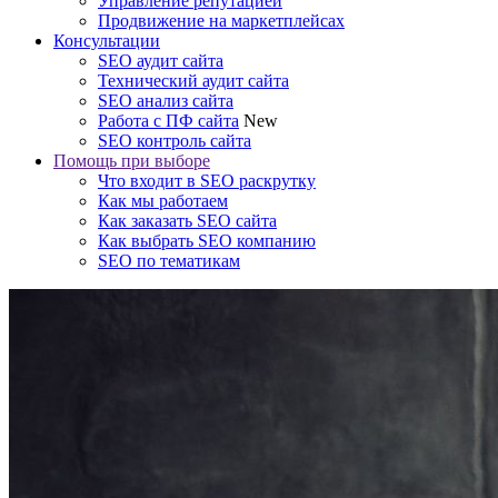
Управление репутацией
Продвижение на маркетплейсах
Консультации
SEO аудит сайта
Технический аудит сайта
SEO анализ сайта
Работа с ПФ сайта
New
SEO контроль сайта
Помощь при выборе
Что входит в SEO раскрутку
Как мы работаем
Как заказать SEO сайта
Как выбрать SEO компанию
SEO по тематикам