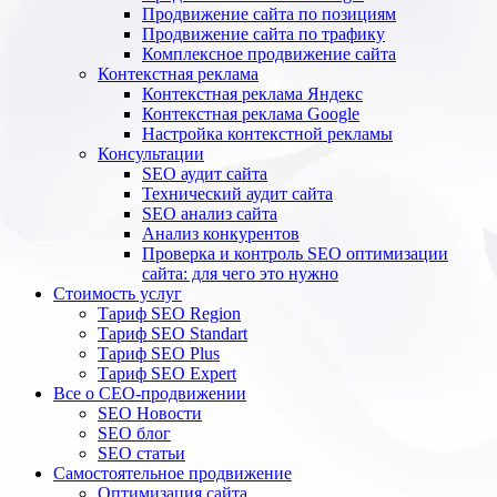
Продвижение сайта по позициям
Продвижение сайта по трафику
Комплексное продвижение сайта
Контекстная реклама
Контекстная реклама Яндекс
Контекстная реклама Google
Настройка контекстной рекламы
Консультации
SEO аудит сайта
Технический аудит сайта
SEO анализ сайта
Анализ конкурентов
Проверка и контроль SEO оптимизации
сайта: для чего это нужно
Стоимость услуг
Тариф SEO Region
Тариф SEO Standart
Тариф SEO Plus
Тариф SEO Expert
Все о СЕО-продвижении
SEO Новости
SEO блог
SEO статьи
Самостоятельное продвижение
Оптимизация сайта